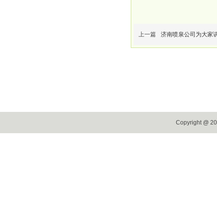
上一篇
济南喷泉公司为大家
山东缔造者环境艺术工程设计院有限公司专业山东喷泉公司、济南喷泉
Copyright 